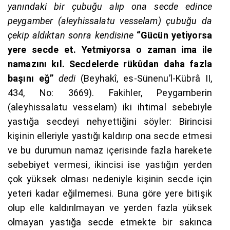
yanındaki bir çubuğu alıp ona secde edince
peygamber (aleyhissalatu vesselam) çubuğu da
çekip aldıktan sonra kendisine
“Gücün yetiyorsa
yere secde et. Yetmiyorsa o zaman ima ile
namazını kıl. Secdelerde rükûdan daha fazla
başını eğ”
dedi
(Beyhakî, es-Sünenu’l-Kübrâ II,
434, No: 3669). Fakihler, Peygamberin
(aleyhissalatu vesselam) iki ihtimal sebebiyle
yastığa secdeyi nehyettiğini söyler: Birincisi
kişinin elleriyle yastığı kaldırıp ona secde etmesi
ve bu durumun namaz içerisinde fazla harekete
sebebiyet vermesi, ikincisi ise yastığın yerden
çok yüksek olması nedeniyle kişinin secde için
yeteri kadar eğilmemesi. Buna göre yere bitişik
olup elle kaldırılmayan ve yerden fazla yüksek
olmayan yastığa secde etmekte bir sakınca