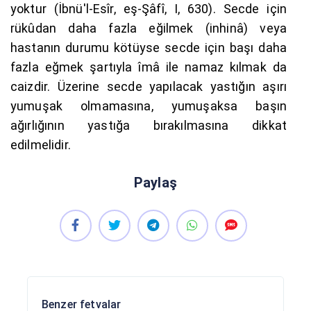
yoktur (İbnü'l-Esîr, eş-Şâfî, I, 630). Secde için
rükûdan daha fazla eğilmek (inhinâ) veya
hastanın durumu kötüyse secde için başı daha
fazla eğmek şartıyla îmâ ile namaz kılmak da
caizdir. Üzerine secde yapılacak yastığın aşırı
yumuşak olmamasına, yumuşaksa başın
ağırlığının yastığa bırakılmasına dikkat
edilmelidir.
Paylaş
Benzer fetvalar