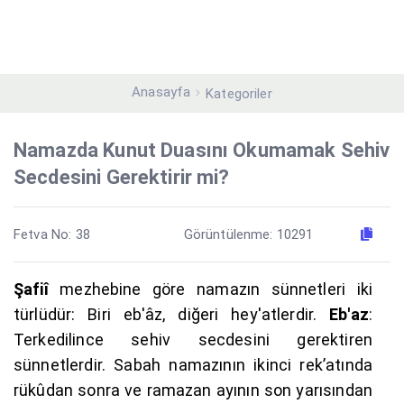
Anasayfa
Kategoriler
Namazda Kunut Duasını Okumamak Sehiv
Secdesini Gerektirir mi?
Fetva No: 38
Görüntülenme: 10291
Şafiî
mezhebine göre namazın sünnetleri iki
türlüdür: Biri eb'âz, diğeri hey'atlerdir.
Eb'az
:
Terkedilince sehiv secdesini gerektiren
sünnetlerdir. Sabah namazının ikinci rek’atında
rükûdan sonra ve ramazan ayının son yarısından