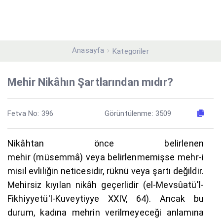
Anasayfa
Kategoriler
Mehir Nikâhın Şartlarından mıdır?
Fetva No: 396
Görüntülenme: 3509
Nikâhtan önce belirlenen
mehir (müsemmâ) veya belirlenmemişse mehr-i
misil evliliğin neticesidir, rüknü veya şartı değildir.
Mehirsiz kıyılan nikâh geçerlidir (el-Mevsûatü'l-
Fikhiyyetü'l-Kuveytiyye XXIV, 64). Ancak bu
durum, kadına mehrin verilmeyeceği anlamına