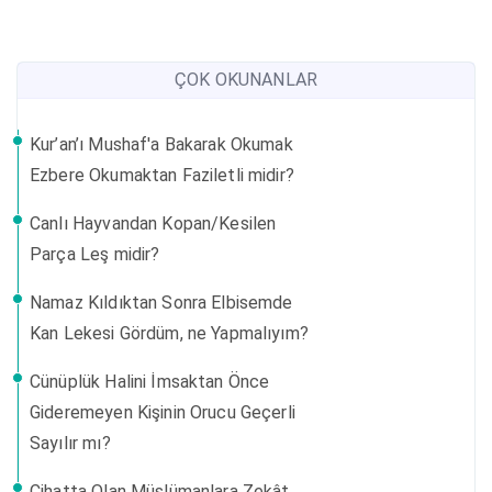
ÇOK OKUNANLAR
Kur’an’ı Mushaf'a Bakarak Okumak
Ezbere Okumaktan Faziletli midir?
Canlı Hayvandan Kopan/Kesilen
Parça Leş midir?
Namaz Kıldıktan Sonra Elbisemde
Kan Lekesi Gördüm, ne Yapmalıyım?
Cünüplük Halini İmsaktan Önce
Gideremeyen Kişinin Orucu Geçerli
Sayılır mı?
Cihatta Olan Müslümanlara Zekât