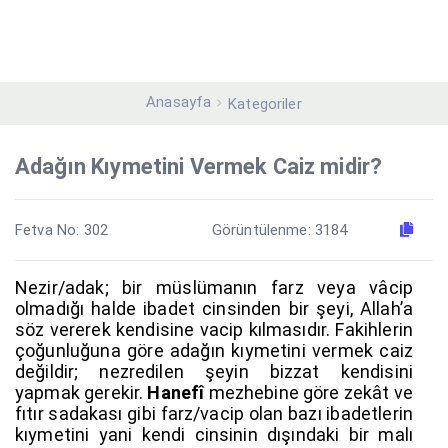
Anasayfa
Kategoriler
Adağın Kıymetini Vermek Caiz midir?
Fetva No: 302
Görüntülenme: 3184
Nezir/adak; bir müslümanın farz veya vâcip
olmadığı halde ibadet cinsinden bir şeyi, Allah’a
söz vererek kendisine vacip kılmasıdır. Fakihlerin
çoğunluğuna göre adağın kıymetini vermek caiz
değildir; nezredilen şeyin bizzat kendisini
yapmak gerekir.
Hanefî
mezhebine göre zekât ve
fıtır sadakası gibi farz/vacip olan bazı ibadetlerin
kıymetini yani kendi cinsinin dışındaki bir malı