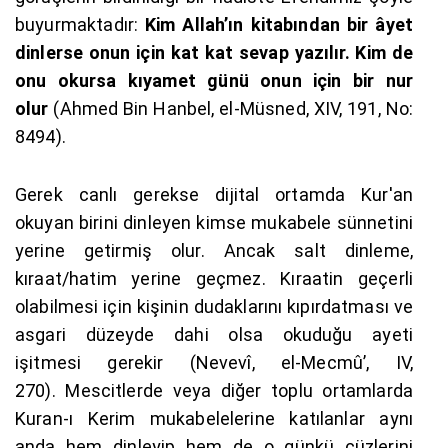
buyurmaktadır:
Kim Allah’ın kitabından bir âyet
dinlerse onun için kat kat sevap yazılır. Kim de
onu okursa kıyamet günü onun için bir nur
olur
(Ahmed Bin Hanbel, el-Müsned, XIV, 191, No:
8494).
Gerek canlı gerekse dijital ortamda Kur'an
okuyan birini dinleyen kimse mukabele sünnetini
yerine getirmiş olur. Ancak salt dinleme,
kıraat/hatim yerine geçmez. Kıraatin geçerli
olabilmesi için kişinin dudaklarını kıpırdatması ve
asgari düzeyde dahi olsa okuduğu ayeti
işitmesi gerekir (Nevevî, el-Mecmû’, IV,
270). Mescitlerde veya diğer toplu ortamlarda
Kuran-ı Kerim mukabelelerine katılanlar aynı
anda hem dinleyip hem de o günkü cüzlerini