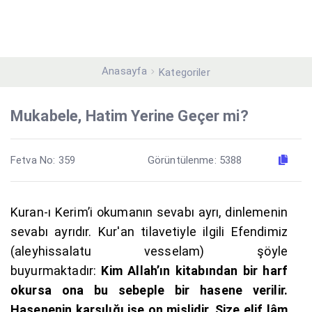
Anasayfa
Kategoriler
Mukabele, Hatim Yerine Geçer mi?
Fetva No: 359
Görüntülenme: 5388
Kuran-ı Kerim’i okumanın sevabı ayrı, dinlemenin
sevabı ayrıdır. Kur'an tilavetiyle ilgili Efendimiz
(aleyhissalatu vesselam) şöyle
buyurmaktadır:
Kim Allah’ın kitabından bir harf
okursa ona bu sebeple bir hasene verilir.
Hasenenin karşılığı ise on mislidir. Size elif lâm