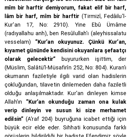
mîm bir harftir demiyorum, fakat elif bir harf,
lâm bir harf, mîm bir harftir
(Tirmizî, Fedâilu'l-
Kur'an 17, No: 2910). Yine Ebû Ümâme
(radıyallahu anh), ben Resûlullah'ı (aleyhissalatu
vesselam)
“Kur’an okuyunuz. Çünkü Kur’an,
kıyamet gününde kendisini okuyanlara şefaatçı
olarak gelecektir”
buyururken işittim, der
(Müslim, Salâtü’l-Müsafirîn 252, No: 804). Kuran’ı
okumanın faziletiyle ilgili varid olan hadislerin
çokluğundan, tilavetin dinlemeden daha faziletli
olduğu anlaşılmaktadır. Kur'an dinleyen kimse
Allah’ın
“Kur’an okunduğu zaman ona kulak
verip dinleyin ve susun ki size merhamet
edilsin”
(A’raf 204) buyruğuna icabet ettiği için
büyük ecir elde eder. Sıhhati konusunda farklı
görüşlerin bildirildiği bir hadiste Efendimiz şöyle