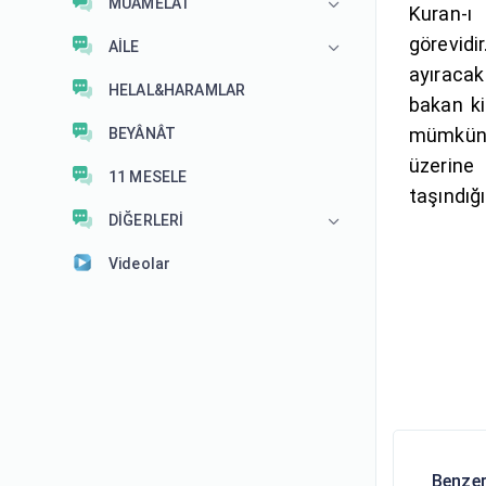
MUÂMELÂT
Kuran-ı
görevidi
AİLE
ayıracak
HELAL&HARAMLAR
bakan ki
mümkün 
BEYÂNÂT
üzerine 
11 MESELE
taşındığ
DİĞERLERİ
Videolar
Benzer