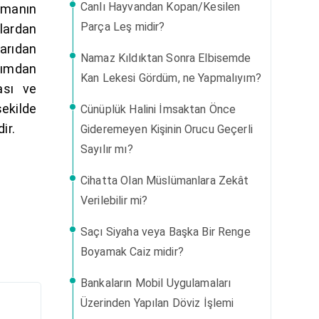
Canlı Hayvandan Kopan/Kesilen
ümanın
Parça Leş midir?
plardan
şarıdan
Namaz Kıldıktan Sonra Elbisemde
kımdan
Kan Lekesi Gördüm, ne Yapmalıyım?
ası ve
ekilde
Cünüplük Halini İmsaktan Önce
ir.
Gideremeyen Kişinin Orucu Geçerli
Sayılır mı?
Cihatta Olan Müslümanlara Zekât
Verilebilir mi?
Saçı Siyaha veya Başka Bir Renge
Boyamak Caiz midir?
Bankaların Mobil Uygulamaları
Üzerinden Yapılan Döviz İşlemi