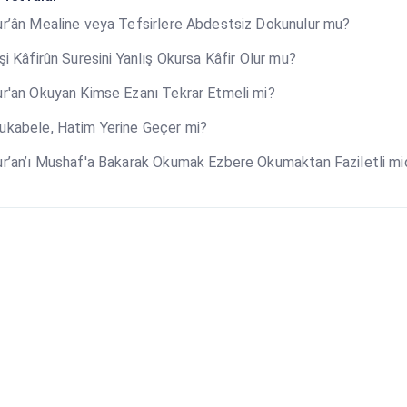
r’ân Mealine veya Tefsirlere Abdestsiz Dokunulur mu?
şi Kâfirûn Suresini Yanlış Okursa Kâfir Olur mu?
r'an Okuyan Kimse Ezanı Tekrar Etmeli mi?
kabele, Hatim Yerine Geçer mi?
r’an’ı Mushaf'a Bakarak Okumak Ezbere Okumaktan Faziletli mid