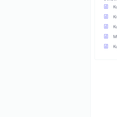
Ku
Ki
Ku
Mu
Ku