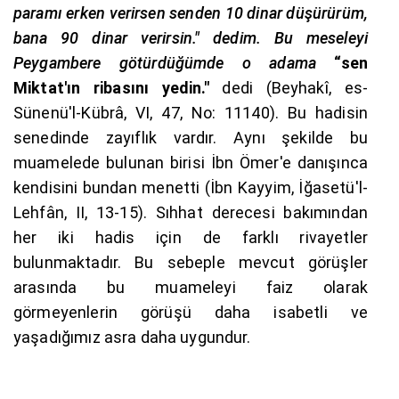
paramı erken verirsen senden 10 dinar düşürürüm,
bana 90 dinar verirsin." dedim. Bu meseleyi
Peygambere götürdüğümde o adama
“sen
Miktat'ın ribasını yedin."
dedi (Beyhakî, es-
Sünenü'l-Kübrâ, VI, 47, No: 11140). Bu hadisin
senedinde zayıflık vardır. Aynı şekilde bu
muamelede bulunan birisi İbn Ömer'e danışınca
kendisini bundan menetti (İbn Kayyim, İğasetü'l-
Lehfân, II, 13-15). Sıhhat derecesi bakımından
her iki hadis için de farklı rivayetler
bulunmaktadır. Bu sebeple mevcut görüşler
arasında bu muameleyi faiz olarak
görmeyenlerin görüşü daha isabetli ve
yaşadığımız asra daha uygundur.