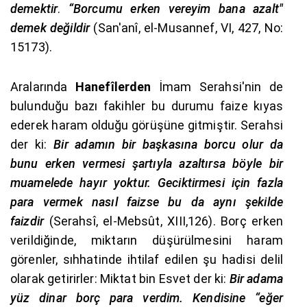
demektir
.
“Borcumu erken vereyim bana azalt"
demek değildir
(San'anî, el-Musannef, VI, 427, No:
15173).
Aralarında
Hanefîlerden
İmam Serahsi'nin de
bulunduğu bazı fakihler bu durumu faize kıyas
ederek haram olduğu görüşüne gitmiştir. Serahsi
der ki:
Bir adamın bir başkasına borcu olur da
bunu erken vermesi şartıyla azaltırsa böyle bir
muamelede hayır yoktur. Geciktirmesi için fazla
para vermek nasıl faizse bu da aynı şekilde
faizdir
(Serahsî, el-Mebsût, XIII,126). Borç erken
verildiğinde, miktarın düşürülmesini haram
görenler, sıhhatinde ihtilaf edilen şu hadisi delil
olarak getirirler: Miktat bin Esvet der ki:
Bir adama
yüz dinar borç para verdim. Kendisine “eğer