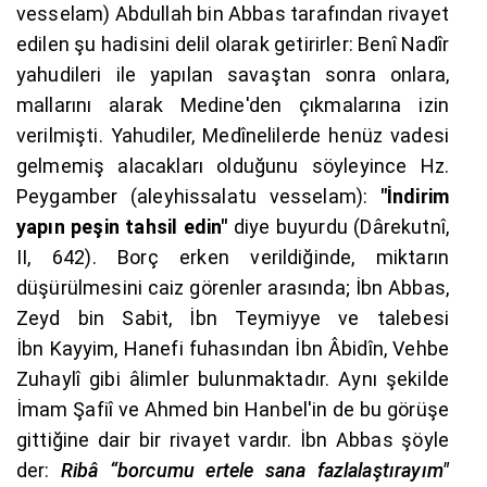
vesselam) Abdullah bin Abbas tarafından rivayet
edilen şu hadisini delil olarak getirirler: Benî Nadîr
yahudileri ile yapılan savaştan sonra onlara,
mallarını alarak Medine'den çıkmalarına izin
verilmişti. Yahudiler, Medînelilerde henüz vadesi
gelmemiş alacakları olduğunu söyleyince Hz.
Peygamber (aleyhissalatu vesselam):
"İndirim
yapın peşin tahsil edin"
diye buyurdu (Dârekutnî,
II, 642). Borç erken verildiğinde, miktarın
düşürülmesini caiz görenler arasında; İbn Abbas,
Zeyd bin Sabit, İbn Teymiyye ve talebesi
İbn Kayyim, Hanefi fuhasından İbn Âbidîn, Vehbe
Zuhaylî gibi âlimler bulunmaktadır. Aynı şekilde
İmam Şafiî ve Ahmed bin Hanbel'in de bu görüşe
gittiğine dair bir rivayet vardır. İbn Abbas şöyle
der:
Ribâ “borcumu ertele sana fazlalaştırayım"